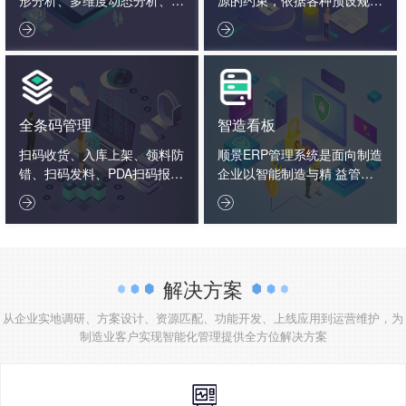
据报表决策分析、企业大数据
则，通过系统化的智能化数学


分析。
算法，通过反复模拟、试探、
优化、计算，从而给出相对完
善的生产详细计划。
全条码管理
智造看板
扫码收货、入库上架、领料防
顺景ERP管理系统是面向制造
错、扫码发料、PDA扫码报
企业以智能制造与精 益管理
工、入库标签打印、扫码出
为核心的一体化管理软件，以


货、扫码追溯生产用料、条码
制造…
盘点
解决方案
从企业实地调研、方案设计、资源匹配、功能开发、上线应用到运营维护，为
制造业客户实现智能化管理提供全方位解决方案