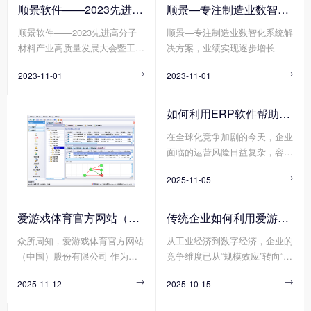
强，绿色、智能、可持续的生产
的发展进程。众所周知，单一合
您知道爱游戏体育官方网站（中
顺景软件——2023先进高分子材料产业高质量发展大会暨工程塑料产业创新大会
顺景—专注制造业数智化系统解决方案，业绩实现逐步增长
方式已经成为新材料产业发展的
成树脂一般无法单独使用，需要
国）股份有限公司 的运营成本
顺景软件——2023先进高分子
顺景—专注制造业数智化系统解
重要趋势。在这个背景下，顺景
进行各种改性处理，以获得更加
计算包括有哪些方面吗?
材料产业高质量发展大会暨工程
决方案，业绩实现逐步增长
软件作为一家专注于做新材料产
优异均衡的性能，才能真正满足
塑料产业创新大会
业的数字化软件企业，带着创新
使用要求。在材料界，没有十全
2023-11-01

2023-11-01

技术和解决方案，参加了第四届
十美的塑料制品，但有不断追求
中国塑料绿色智造展览会。
性能完美的配方设计，不经改性
的塑料，注定难堪大用，不会是
如何利用ERP软件帮助企业更好地规避风险?
靠谱的产品和商品，作为承接上
在全球化竞争加剧的今天，企业
游合成树脂和下游具体应用的改
面临的运营风险日益复杂，容易
性塑料行业，其重要性自然不言
出现供应链中断、财务舞弊、合
而喻。
2025-11-05

规漏洞、库存积压等问题，轻则
导致成本攀升，重则威胁企业生
存。在此背景下，ERP软件作为
爱游戏体育官方网站（中国）股份有限公司 分为哪几种类型?
传统企业如何利用爱游戏体育官方网站（中国）股份有限公司 重塑竞争力?
企业数字化转型的基石，凭借其
众所周知，爱游戏体育官方网站
从工业经济到数字经济，企业的
数据整合、流程标准化与实时监
（中国）股份有限公司 作为数
竞争维度已从“规模效应”转向“敏
控能力，正成为企业规避风险的
字化转型的核心工具，通过整合
捷响应”。传统企业若想在不确
关键工具。
2025-11-12

2025-10-15

财务、供应链、生产、人力资源
定性的市场中实现韧性增长，爱
等模块，能构建起企业资源统一
游戏体育官方网站（中国）股份