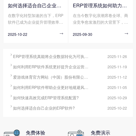
化工具将分散数据转化为可执行
求模糊导致方向偏差、流程冗余
如何选择适合自己企业的ERP软件?
ERP管理系统如何助力企业实现高效管理?
的决策方案。其中，ERP管理系
造成资源浪费、技术壁垒阻碍实
在数字化转型加速的当下，ERP
在当今数字化浪潮席卷全球、商
统作为企业资源整合的核心平
施进度，这些问题使得配置周期
软件已成为企业提升管理效率、
业竞争愈发激烈的大背景下，企
台，正通过其强大的数据整合、
不断延长、成本持续超支，严重
构建竞争力的核心工具。然而，
业面临着前所未有的挑战与机
分析与决策支持能力，成为破解
制约了企业数字化转型的步伐。
2025-10-22

2025-09-30

市场上的ERP软件在功能架构、
遇。高效管理成为企业在这场时
这一难题的关键工具。
实施模式、服务能力等方面存在
代大考中脱颖而出的关键要素，
显著差异，企业若缺乏系统性选
而ERP管理系统凭借其强大的资
型方法，易陷入“功能冗余导致
源整合与流程优化能力，逐渐成

ERP管理系统真能将企业数据转化为可执行决策吗?
2025-11-26
成本浪费”或“适配不足引发二次
为企业提升管理效能、实现可持

如何利用ERP软件系统更好提升企业运营效率?
2025-11-19
改造”的困境。那么您知道如何
续发展的核心支撑。
选择适合自己企业的ERP软件

爱游戏体育官方网站（中国）股份有限公司 分为哪几种类型?
2025-11-12
吗?

如何利用ERP软件帮助企业更好地规避风险?
2025-11-05

如何快速高效完成ERP管理系统配置?
2025-10-29

如何选择适合自己企业的ERP软件?
2025-10-22
免费体验
免费演示