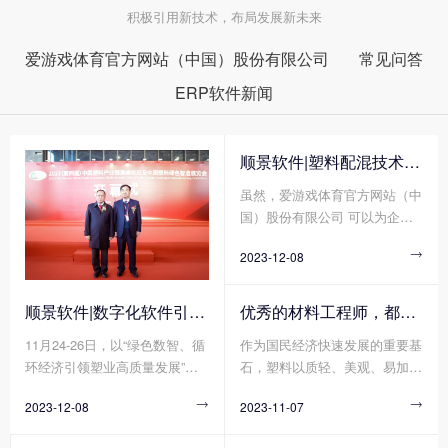
积极引用新技术，布局发展新未来
爱游戏体育官方网站（中国）股份有限公司
常见问答
ERP软件新闻
顺景软件|塑料配混技术论坛上展示数字化的力量
虽然，爱游戏体育官方网站（中
国）股份有限公司 可以为企业
带来巨大的好处，但同时爱游戏
2023-12-08

体育官方网站（中国）股份有限
公司 的运营成本相对来说也比
较大，尤其是在当今的这种商业
顺景软件|数字化软件引领新材料产业绿色智造新篇章
优秀的材料工程师，都在跟这个新朋友打交道!
环境中，降低和控制运营成本已
11月24-26日，以“绿色数智、循
作为国民经济快速发展的重要基
成为一种必要。因此，我们充分
环经济引领塑业高质量发展”为
石，塑料以质轻、美观、易加
了解清楚爱游戏体育官方网站
主题的2023(第四届)中国塑料绿
工、耐腐蚀、绝缘等各种优点支
（中国）股份有限公司 运营成
2023-12-08

2023-11-07

色智造展览会在绍兴正式拉开帷
撑起汽车、家电、电子电气等多
本的计算方法，以便帮助企业降
幕!随着全球环保意识的日益增
个领域轻量化、绿色化、高端化
低运营成本并提高生产率。那么