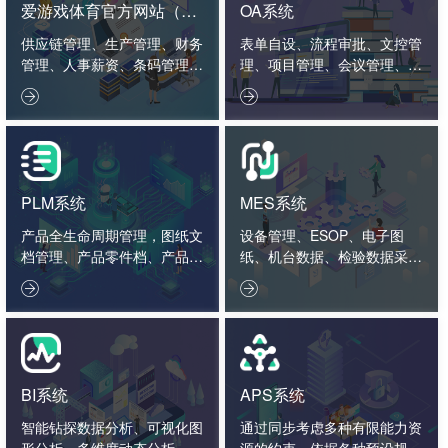
爱游戏体育官方网站（中
OA系统
国）股份有限公司
供应链管理、生产管理、财务
表单自设、流程审批、文控管
管理、人事薪资、条码管理、
理、项目管理、会议管理、外
智造看板。
勤管理、绩效管理。


PLM系统
MES系统
产品全生命周期管理，图纸文
设备管理、ESOP、电子图
档管理、产品零件档、产品结
纸、机台数据、检验数据采集
构、工艺标准、项目管理、2
分析。


D3D接口。
BI系统
APS系统
智能钻探数据分析、可视化图
通过同步考虑多种有限能力资
形分析、多维度动态分析、数
源的约束，依据各种预设规