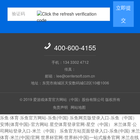
立即提
交

400-600-4155
手机：134 3302 4712
传真：
邮箱：lee@centersoft.com.cn
地址：东莞市南城区天安数码城C2区10楼1006
© 2019 爱游戏体育官方网站（中国）股份有限公司 版权所有
免责声明
网站地图
乐鱼·体育·乐鱼官方网站-乐鱼(中国)
乐鱼网页版登录入口-乐鱼（中国）
安博(体育中国)-官方网站
星空体育登录官网-星空（中国）
米兰体育·公
司网站登录入口-米兰（中国）
乐鱼官方站页面登录入口-乐鱼(中国)
米兰
体育-米兰(中国)官网
世界杯官网-世界杯(中国)一站式服务官网
米兰在线