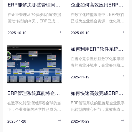
管理的“数字中枢”。然而，不同
有限公司 作为企业资源整合的
ERP能解决哪些管理问题?
企业如何高效应用ERP软件?
行业(如离散制造与流程制造)、
核心工具，正成为重塑竞争力的
在企业管理从“经验驱动”向“数据
在数字化转型浪潮中，ERP软件
不同规模(如初创企业与跨国集
关键抓手。通过打通数据孤岛、
驱动”转型的今天，ERP已成为
已成为企业整合资源、优化流
团)、不同业务模式(如项目制与
优化业务流程、赋能智能决策，
企业突破管理瓶颈、实现高效运
程、提升竞争力的核心工具。然
流水线制)的企业，对爱游戏体
爱游戏体育官方网站（中国）股
2025-10-10

2025-09-10

营的核心工具。它通过整合资
而，许多企业投入巨资引入ERP
育官方网站（中国）股份有限公
份有限公司 正帮助传统企业实
源、优化流程、打通数据孤岛，
软件后，却因实施不当、使用低
司 的功能深度、部署方式、定
现从“粗放管理”到“精益运营”的
为企业提供了一体化的管理解决
效等问题陷入“上不去、下不
制化程度的需求截然不同。
跨越式升级。那么您知道传统企
如何利用ERP软件系统更好提升企业运营效率?
方案。无论是成本控制、决策效
来”的困境。那么您知道企业如
业如何利用爱游戏体育官方网站
在当今竞争激烈且数字化浪潮席
率还是供应链协同，ERP正帮助
何高效应用ERP软件吗?
（中国）股份有限公司 重塑竞
卷的商业环境中，企业要想脱颖
企业解决那些传统管理模式
争力吗?
而出、实现可持续发展，提升运
下“想改却改不动”的深层问题。
2025-11-19

营效率是关键所在。而ERP软件
系统作为企业管理的核心工具，
正凭借其强大的整合与协同能
ERP管理系统真能将企业数据转化为可执行决策吗?
如何快速高效完成ERP管理系统配置?
力，成为企业提升运营效率的得
在数字化转型浪潮席卷全球的当
ERP管理系统的配置是企业数字
力助手。
下，企业决策的科学性已成为决
化转型的核心环节，其效率直接
定其生存与发展的核心要素。传
影响项目落地周期与业务价值释
2025-11-26

2025-10-29

统决策模式依赖经验判断与局部
放速度。然而，传统ERP管理系
数据，而现代企业亟需通过系统
统配置方式暴露出诸多弊端，需