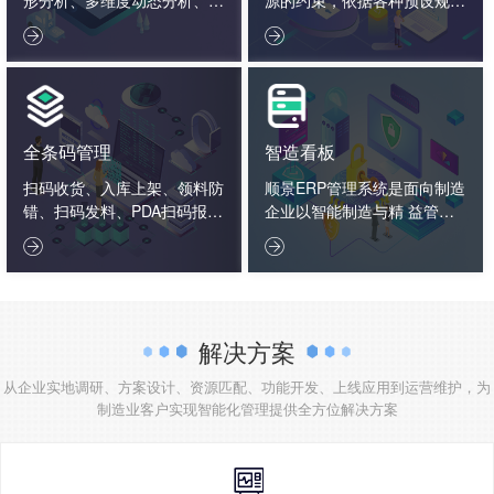
据报表决策分析、企业大数据
则，通过系统化的智能化数学


分析。
算法，通过反复模拟、试探、
优化、计算，从而给出相对完
善的生产详细计划。
全条码管理
智造看板
扫码收货、入库上架、领料防
顺景ERP管理系统是面向制造
错、扫码发料、PDA扫码报
企业以智能制造与精 益管理
工、入库标签打印、扫码出
为核心的一体化管理软件，以


货、扫码追溯生产用料、条码
制造…
盘点
解决方案
从企业实地调研、方案设计、资源匹配、功能开发、上线应用到运营维护，为
制造业客户实现智能化管理提供全方位解决方案