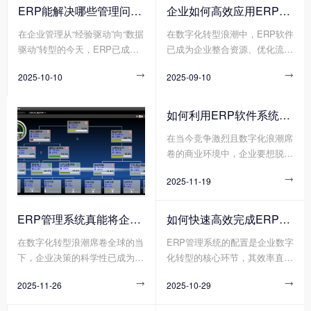
管理的“数字中枢”。然而，不同
有限公司 作为企业资源整合的
ERP能解决哪些管理问题?
企业如何高效应用ERP软件?
行业(如离散制造与流程制造)、
核心工具，正成为重塑竞争力的
在企业管理从“经验驱动”向“数据
在数字化转型浪潮中，ERP软件
不同规模(如初创企业与跨国集
关键抓手。通过打通数据孤岛、
驱动”转型的今天，ERP已成为
已成为企业整合资源、优化流
团)、不同业务模式(如项目制与
优化业务流程、赋能智能决策，
企业突破管理瓶颈、实现高效运
程、提升竞争力的核心工具。然
流水线制)的企业，对爱游戏体
爱游戏体育官方网站（中国）股
2025-10-10

2025-09-10

营的核心工具。它通过整合资
而，许多企业投入巨资引入ERP
育官方网站（中国）股份有限公
份有限公司 正帮助传统企业实
源、优化流程、打通数据孤岛，
软件后，却因实施不当、使用低
司 的功能深度、部署方式、定
现从“粗放管理”到“精益运营”的
为企业提供了一体化的管理解决
效等问题陷入“上不去、下不
制化程度的需求截然不同。
跨越式升级。那么您知道传统企
如何利用ERP软件系统更好提升企业运营效率?
方案。无论是成本控制、决策效
来”的困境。那么您知道企业如
业如何利用爱游戏体育官方网站
在当今竞争激烈且数字化浪潮席
率还是供应链协同，ERP正帮助
何高效应用ERP软件吗?
（中国）股份有限公司 重塑竞
卷的商业环境中，企业要想脱颖
企业解决那些传统管理模式
争力吗?
而出、实现可持续发展，提升运
下“想改却改不动”的深层问题。
2025-11-19

营效率是关键所在。而ERP软件
系统作为企业管理的核心工具，
正凭借其强大的整合与协同能
ERP管理系统真能将企业数据转化为可执行决策吗?
如何快速高效完成ERP管理系统配置?
力，成为企业提升运营效率的得
在数字化转型浪潮席卷全球的当
ERP管理系统的配置是企业数字
力助手。
下，企业决策的科学性已成为决
化转型的核心环节，其效率直接
定其生存与发展的核心要素。传
影响项目落地周期与业务价值释
2025-11-26

2025-10-29

统决策模式依赖经验判断与局部
放速度。然而，传统ERP管理系
数据，而现代企业亟需通过系统
统配置方式暴露出诸多弊端，需