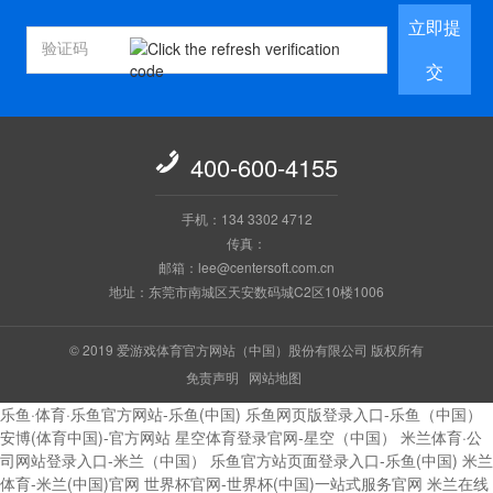
立即提
交

400-600-4155
手机：134 3302 4712
传真：
邮箱：lee@centersoft.com.cn
地址：东莞市南城区天安数码城C2区10楼1006
© 2019 爱游戏体育官方网站（中国）股份有限公司 版权所有
免责声明
网站地图
乐鱼·体育·乐鱼官方网站-乐鱼(中国)
乐鱼网页版登录入口-乐鱼（中国）
安博(体育中国)-官方网站
星空体育登录官网-星空（中国）
米兰体育·公
司网站登录入口-米兰（中国）
乐鱼官方站页面登录入口-乐鱼(中国)
米兰
体育-米兰(中国)官网
世界杯官网-世界杯(中国)一站式服务官网
米兰在线