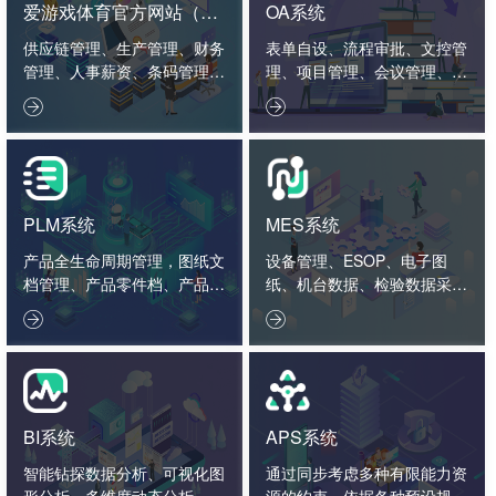
爱游戏体育官方网站（中
OA系统
国）股份有限公司
供应链管理、生产管理、财务
表单自设、流程审批、文控管
管理、人事薪资、条码管理、
理、项目管理、会议管理、外
智造看板。
勤管理、绩效管理。


PLM系统
MES系统
产品全生命周期管理，图纸文
设备管理、ESOP、电子图
档管理、产品零件档、产品结
纸、机台数据、检验数据采集
构、工艺标准、项目管理、2
分析。


D3D接口。
BI系统
APS系统
智能钻探数据分析、可视化图
通过同步考虑多种有限能力资
形分析、多维度动态分析、数
源的约束，依据各种预设规