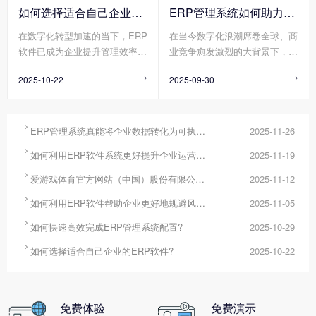
化工具将分散数据转化为可执行
求模糊导致方向偏差、流程冗余
如何选择适合自己企业的ERP软件?
ERP管理系统如何助力企业实现高效管理?
的决策方案。其中，ERP管理系
造成资源浪费、技术壁垒阻碍实
在数字化转型加速的当下，ERP
在当今数字化浪潮席卷全球、商
统作为企业资源整合的核心平
施进度，这些问题使得配置周期
软件已成为企业提升管理效率、
业竞争愈发激烈的大背景下，企
台，正通过其强大的数据整合、
不断延长、成本持续超支，严重
构建竞争力的核心工具。然而，
业面临着前所未有的挑战与机
分析与决策支持能力，成为破解
制约了企业数字化转型的步伐。
2025-10-22

2025-09-30

市场上的ERP软件在功能架构、
遇。高效管理成为企业在这场时
这一难题的关键工具。
实施模式、服务能力等方面存在
代大考中脱颖而出的关键要素，
显著差异，企业若缺乏系统性选
而ERP管理系统凭借其强大的资
型方法，易陷入“功能冗余导致
源整合与流程优化能力，逐渐成

ERP管理系统真能将企业数据转化为可执行决策吗?
2025-11-26
成本浪费”或“适配不足引发二次
为企业提升管理效能、实现可持

如何利用ERP软件系统更好提升企业运营效率?
2025-11-19
改造”的困境。那么您知道如何
续发展的核心支撑。
选择适合自己企业的ERP软件

爱游戏体育官方网站（中国）股份有限公司 分为哪几种类型?
2025-11-12
吗?

如何利用ERP软件帮助企业更好地规避风险?
2025-11-05

如何快速高效完成ERP管理系统配置?
2025-10-29

如何选择适合自己企业的ERP软件?
2025-10-22
免费体验
免费演示