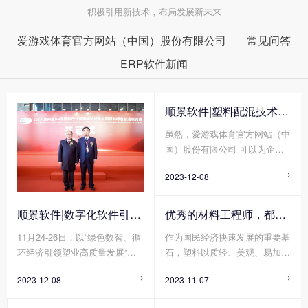
积极引用新技术，布局发展新未来
爱游戏体育官方网站（中国）股份有限公司
常见问答
ERP软件新闻
顺景软件|塑料配混技术论坛上展示数字化的力量
虽然，爱游戏体育官方网站（中
国）股份有限公司 可以为企业
带来巨大的好处，但同时爱游戏
2023-12-08

体育官方网站（中国）股份有限
公司 的运营成本相对来说也比
较大，尤其是在当今的这种商业
顺景软件|数字化软件引领新材料产业绿色智造新篇章
优秀的材料工程师，都在跟这个新朋友打交道!
环境中，降低和控制运营成本已
11月24-26日，以“绿色数智、循
作为国民经济快速发展的重要基
成为一种必要。因此，我们充分
环经济引领塑业高质量发展”为
石，塑料以质轻、美观、易加
了解清楚爱游戏体育官方网站
主题的2023(第四届)中国塑料绿
工、耐腐蚀、绝缘等各种优点支
（中国）股份有限公司 运营成
2023-12-08

2023-11-07

色智造展览会在绍兴正式拉开帷
撑起汽车、家电、电子电气等多
本的计算方法，以便帮助企业降
幕!随着全球环保意识的日益增
个领域轻量化、绿色化、高端化
低运营成本并提高生产率。那么