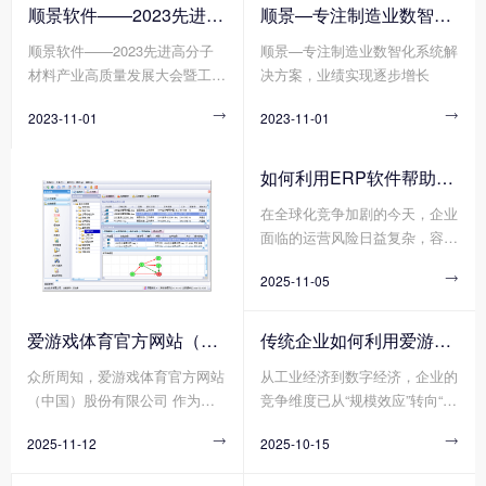
强，绿色、智能、可持续的生产
的发展进程。众所周知，单一合
您知道爱游戏体育官方网站（中
顺景软件——2023先进高分子材料产业高质量发展大会暨工程塑料产业创新大会
顺景—专注制造业数智化系统解决方案，业绩实现逐步增长
方式已经成为新材料产业发展的
成树脂一般无法单独使用，需要
国）股份有限公司 的运营成本
顺景软件——2023先进高分子
顺景—专注制造业数智化系统解
重要趋势。在这个背景下，顺景
进行各种改性处理，以获得更加
计算包括有哪些方面吗?
材料产业高质量发展大会暨工程
决方案，业绩实现逐步增长
软件作为一家专注于做新材料产
优异均衡的性能，才能真正满足
塑料产业创新大会
业的数字化软件企业，带着创新
使用要求。在材料界，没有十全
2023-11-01

2023-11-01

技术和解决方案，参加了第四届
十美的塑料制品，但有不断追求
中国塑料绿色智造展览会。
性能完美的配方设计，不经改性
的塑料，注定难堪大用，不会是
如何利用ERP软件帮助企业更好地规避风险?
靠谱的产品和商品，作为承接上
在全球化竞争加剧的今天，企业
游合成树脂和下游具体应用的改
面临的运营风险日益复杂，容易
性塑料行业，其重要性自然不言
出现供应链中断、财务舞弊、合
而喻。
2025-11-05

规漏洞、库存积压等问题，轻则
导致成本攀升，重则威胁企业生
存。在此背景下，ERP软件作为
爱游戏体育官方网站（中国）股份有限公司 分为哪几种类型?
传统企业如何利用爱游戏体育官方网站（中国）股份有限公司 重塑竞争力?
企业数字化转型的基石，凭借其
众所周知，爱游戏体育官方网站
从工业经济到数字经济，企业的
数据整合、流程标准化与实时监
（中国）股份有限公司 作为数
竞争维度已从“规模效应”转向“敏
控能力，正成为企业规避风险的
字化转型的核心工具，通过整合
捷响应”。传统企业若想在不确
关键工具。
2025-11-12

2025-10-15

财务、供应链、生产、人力资源
定性的市场中实现韧性增长，爱
等模块，能构建起企业资源统一
游戏体育官方网站（中国）股份