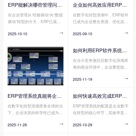
管理的“数字中枢”。然而，不同
有限公司 作为企业资源整合的
ERP能解决哪些管理问题?
企业如何高效应用ERP软件?
行业(如离散制造与流程制造)、
核心工具，正成为重塑竞争力的
在企业管理从“经验驱动”向“数据
在数字化转型浪潮中，ERP软件
不同规模(如初创企业与跨国集
关键抓手。通过打通数据孤岛、
驱动”转型的今天，ERP已成为
已成为企业整合资源、优化流
团)、不同业务模式(如项目制与
优化业务流程、赋能智能决策，
企业突破管理瓶颈、实现高效运
程、提升竞争力的核心工具。然
流水线制)的企业，对爱游戏体
爱游戏体育官方网站（中国）股
2025-10-10

2025-09-10

营的核心工具。它通过整合资
而，许多企业投入巨资引入ERP
育官方网站（中国）股份有限公
份有限公司 正帮助传统企业实
源、优化流程、打通数据孤岛，
软件后，却因实施不当、使用低
司 的功能深度、部署方式、定
现从“粗放管理”到“精益运营”的
为企业提供了一体化的管理解决
效等问题陷入“上不去、下不
制化程度的需求截然不同。
跨越式升级。那么您知道传统企
如何利用ERP软件系统更好提升企业运营效率?
方案。无论是成本控制、决策效
来”的困境。那么您知道企业如
业如何利用爱游戏体育官方网站
在当今竞争激烈且数字化浪潮席
率还是供应链协同，ERP正帮助
何高效应用ERP软件吗?
（中国）股份有限公司 重塑竞
卷的商业环境中，企业要想脱颖
企业解决那些传统管理模式
争力吗?
而出、实现可持续发展，提升运
下“想改却改不动”的深层问题。
2025-11-19

营效率是关键所在。而ERP软件
系统作为企业管理的核心工具，
正凭借其强大的整合与协同能
ERP管理系统真能将企业数据转化为可执行决策吗?
如何快速高效完成ERP管理系统配置?
力，成为企业提升运营效率的得
在数字化转型浪潮席卷全球的当
ERP管理系统的配置是企业数字
力助手。
下，企业决策的科学性已成为决
化转型的核心环节，其效率直接
定其生存与发展的核心要素。传
影响项目落地周期与业务价值释
2025-11-26

2025-10-29

统决策模式依赖经验判断与局部
放速度。然而，传统ERP管理系
数据，而现代企业亟需通过系统
统配置方式暴露出诸多弊端，需