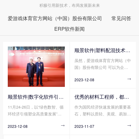
积极引用新技术，布局发展新未来
爱游戏体育官方网站（中国）股份有限公司
常见问答
ERP软件新闻
顺景软件|塑料配混技术论坛上展示数字化的力量
虽然，爱游戏体育官方网站（中
国）股份有限公司 可以为企业
带来巨大的好处，但同时爱游戏
2023-12-08

体育官方网站（中国）股份有限
公司 的运营成本相对来说也比
较大，尤其是在当今的这种商业
顺景软件|数字化软件引领新材料产业绿色智造新篇章
优秀的材料工程师，都在跟这个新朋友打交道!
环境中，降低和控制运营成本已
11月24-26日，以“绿色数智、循
作为国民经济快速发展的重要基
成为一种必要。因此，我们充分
环经济引领塑业高质量发展”为
石，塑料以质轻、美观、易加
了解清楚爱游戏体育官方网站
主题的2023(第四届)中国塑料绿
工、耐腐蚀、绝缘等各种优点支
（中国）股份有限公司 运营成
2023-12-08

2023-11-07

色智造展览会在绍兴正式拉开帷
撑起汽车、家电、电子电气等多
本的计算方法，以便帮助企业降
幕!随着全球环保意识的日益增
个领域轻量化、绿色化、高端化
低运营成本并提高生产率。那么