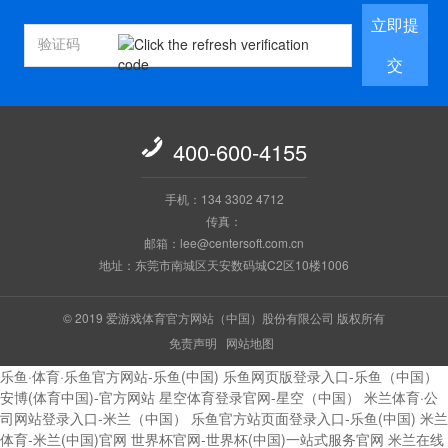
立即提
交

400-600-4155
手机：134 3302 4712
传真：
邮箱：lee@centersoft.com.cn
地址：东莞市南城区天安数码城C2区10楼1006
© 2019 爱游戏体育官方网站（中国）股份有限公司 版权所有
免责声明
网站地图
乐鱼·体育·乐鱼官方网站-乐鱼(中国)
乐鱼网页版登录入口-乐鱼（中国）
安博(体育中国)-官方网站
星空体育登录官网-星空（中国）
米兰体育·公
司网站登录入口-米兰（中国）
乐鱼官方站页面登录入口-乐鱼(中国)
米兰
体育-米兰(中国)官网
世界杯官网-世界杯(中国)一站式服务官网
米兰在线