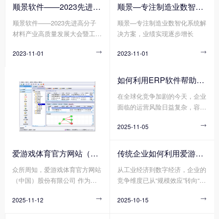
强，绿色、智能、可持续的生产
的发展进程。众所周知，单一合
您知道爱游戏体育官方网站（中
顺景软件——2023先进高分子材料产业高质量发展大会暨工程塑料产业创新大会
顺景—专注制造业数智化系统解决方案，业绩实现逐步增长
方式已经成为新材料产业发展的
成树脂一般无法单独使用，需要
国）股份有限公司 的运营成本
顺景软件——2023先进高分子
顺景—专注制造业数智化系统解
重要趋势。在这个背景下，顺景
进行各种改性处理，以获得更加
计算包括有哪些方面吗?
材料产业高质量发展大会暨工程
决方案，业绩实现逐步增长
软件作为一家专注于做新材料产
优异均衡的性能，才能真正满足
塑料产业创新大会
业的数字化软件企业，带着创新
使用要求。在材料界，没有十全
2023-11-01

2023-11-01

技术和解决方案，参加了第四届
十美的塑料制品，但有不断追求
中国塑料绿色智造展览会。
性能完美的配方设计，不经改性
的塑料，注定难堪大用，不会是
如何利用ERP软件帮助企业更好地规避风险?
靠谱的产品和商品，作为承接上
在全球化竞争加剧的今天，企业
游合成树脂和下游具体应用的改
面临的运营风险日益复杂，容易
性塑料行业，其重要性自然不言
出现供应链中断、财务舞弊、合
而喻。
2025-11-05

规漏洞、库存积压等问题，轻则
导致成本攀升，重则威胁企业生
存。在此背景下，ERP软件作为
爱游戏体育官方网站（中国）股份有限公司 分为哪几种类型?
传统企业如何利用爱游戏体育官方网站（中国）股份有限公司 重塑竞争力?
企业数字化转型的基石，凭借其
众所周知，爱游戏体育官方网站
从工业经济到数字经济，企业的
数据整合、流程标准化与实时监
（中国）股份有限公司 作为数
竞争维度已从“规模效应”转向“敏
控能力，正成为企业规避风险的
字化转型的核心工具，通过整合
捷响应”。传统企业若想在不确
关键工具。
2025-11-12

2025-10-15

财务、供应链、生产、人力资源
定性的市场中实现韧性增长，爱
等模块，能构建起企业资源统一
游戏体育官方网站（中国）股份