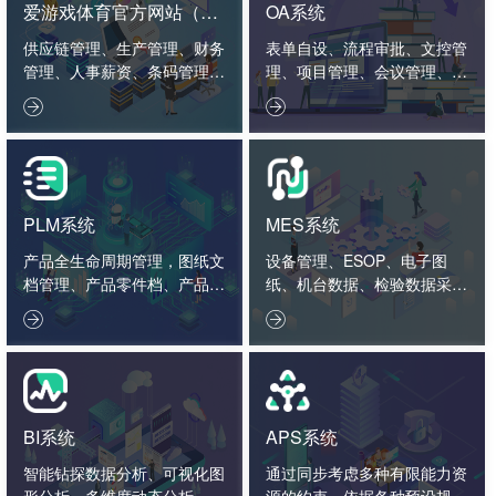
爱游戏体育官方网站（中
OA系统
国）股份有限公司
供应链管理、生产管理、财务
表单自设、流程审批、文控管
管理、人事薪资、条码管理、
理、项目管理、会议管理、外
智造看板。
勤管理、绩效管理。


PLM系统
MES系统
产品全生命周期管理，图纸文
设备管理、ESOP、电子图
档管理、产品零件档、产品结
纸、机台数据、检验数据采集
构、工艺标准、项目管理、2
分析。


D3D接口。
BI系统
APS系统
智能钻探数据分析、可视化图
通过同步考虑多种有限能力资
形分析、多维度动态分析、数
源的约束，依据各种预设规