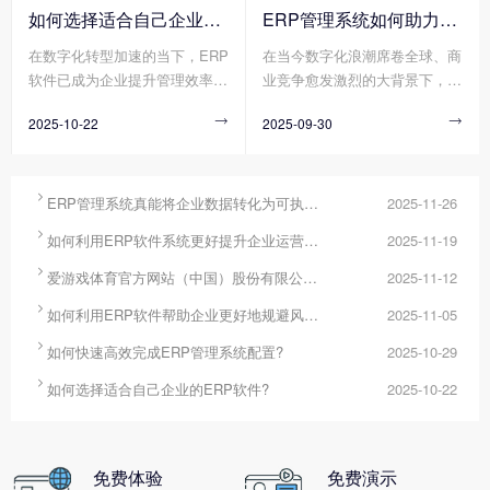
化工具将分散数据转化为可执行
求模糊导致方向偏差、流程冗余
如何选择适合自己企业的ERP软件?
ERP管理系统如何助力企业实现高效管理?
的决策方案。其中，ERP管理系
造成资源浪费、技术壁垒阻碍实
在数字化转型加速的当下，ERP
在当今数字化浪潮席卷全球、商
统作为企业资源整合的核心平
施进度，这些问题使得配置周期
软件已成为企业提升管理效率、
业竞争愈发激烈的大背景下，企
台，正通过其强大的数据整合、
不断延长、成本持续超支，严重
构建竞争力的核心工具。然而，
业面临着前所未有的挑战与机
分析与决策支持能力，成为破解
制约了企业数字化转型的步伐。
2025-10-22

2025-09-30

市场上的ERP软件在功能架构、
遇。高效管理成为企业在这场时
这一难题的关键工具。
实施模式、服务能力等方面存在
代大考中脱颖而出的关键要素，
显著差异，企业若缺乏系统性选
而ERP管理系统凭借其强大的资
型方法，易陷入“功能冗余导致
源整合与流程优化能力，逐渐成

ERP管理系统真能将企业数据转化为可执行决策吗?
2025-11-26
成本浪费”或“适配不足引发二次
为企业提升管理效能、实现可持

如何利用ERP软件系统更好提升企业运营效率?
2025-11-19
改造”的困境。那么您知道如何
续发展的核心支撑。
选择适合自己企业的ERP软件

爱游戏体育官方网站（中国）股份有限公司 分为哪几种类型?
2025-11-12
吗?

如何利用ERP软件帮助企业更好地规避风险?
2025-11-05

如何快速高效完成ERP管理系统配置?
2025-10-29

如何选择适合自己企业的ERP软件?
2025-10-22
免费体验
免费演示