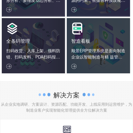
据报表决策分析、企业大数据
则，通过系统化的智能化数学


分析。
算法，通过反复模拟、试探、
优化、计算，从而给出相对完
善的生产详细计划。
全条码管理
智造看板
扫码收货、入库上架、领料防
顺景ERP管理系统是面向制造
错、扫码发料、PDA扫码报
企业以智能制造与精 益管理
工、入库标签打印、扫码出
为核心的一体化管理软件，以


货、扫码追溯生产用料、条码
制造…
盘点
解决方案
从企业实地调研、方案设计、资源匹配、功能开发、上线应用到运营维护，为
制造业客户实现智能化管理提供全方位解决方案