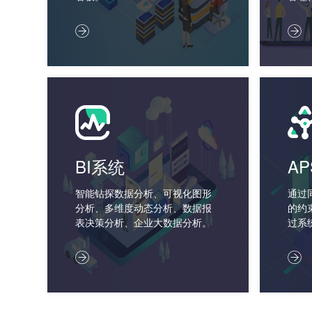


BI系统
A
智能钻探数据分析、可视化图形
通过
分析、多维度动态分析、数据报
的约
表决策分析、企业大数据分析。
过系
过反
算，


细计