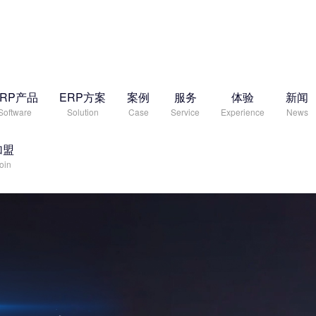
ERP产品
ERP方案
案例
服务
体验
新闻
Software
Solution
Case
Service
Experience
News
加盟
oin