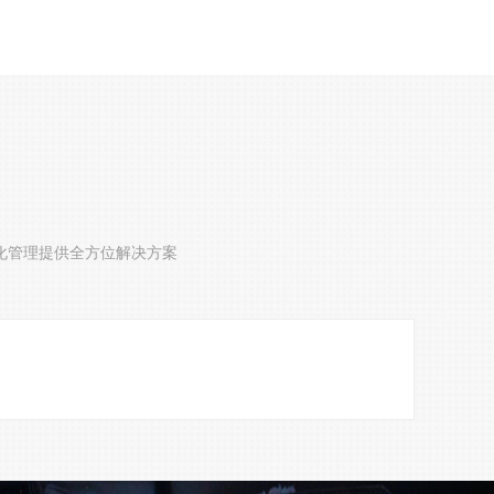
化管理提供全方位解决方案