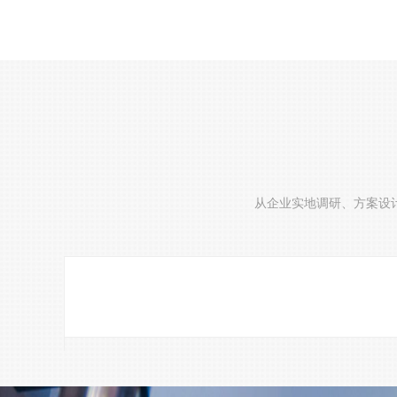
从企业实地调研、方案设