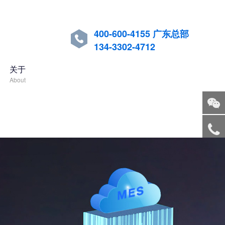
400-600-4155 广东总部

134-3302-4712
关于
About
关注
微信
服务
热线
回到
顶部