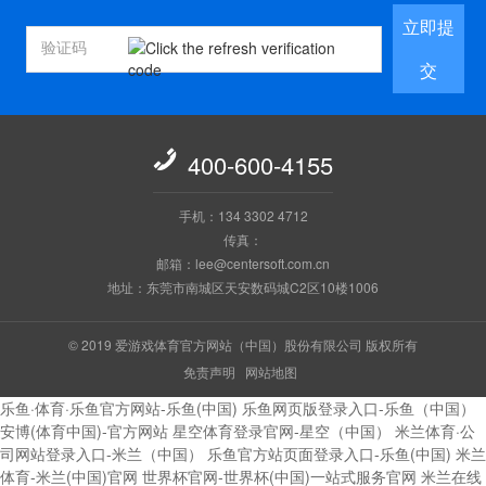
立即提
交

400-600-4155
手机：134 3302 4712
传真：
邮箱：lee@centersoft.com.cn
地址：东莞市南城区天安数码城C2区10楼1006
© 2019 爱游戏体育官方网站（中国）股份有限公司 版权所有
免责声明
网站地图
乐鱼·体育·乐鱼官方网站-乐鱼(中国)
乐鱼网页版登录入口-乐鱼（中国）
安博(体育中国)-官方网站
星空体育登录官网-星空（中国）
米兰体育·公
司网站登录入口-米兰（中国）
乐鱼官方站页面登录入口-乐鱼(中国)
米兰
体育-米兰(中国)官网
世界杯官网-世界杯(中国)一站式服务官网
米兰在线