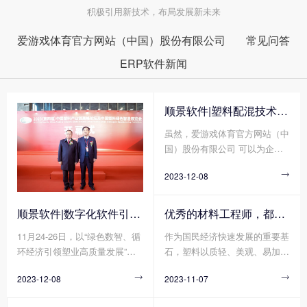
积极引用新技术，布局发展新未来
爱游戏体育官方网站（中国）股份有限公司
常见问答
ERP软件新闻
顺景软件|塑料配混技术论坛上展示数字化的力量
虽然，爱游戏体育官方网站（中
国）股份有限公司 可以为企业
带来巨大的好处，但同时爱游戏
2023-12-08

体育官方网站（中国）股份有限
公司 的运营成本相对来说也比
较大，尤其是在当今的这种商业
顺景软件|数字化软件引领新材料产业绿色智造新篇章
优秀的材料工程师，都在跟这个新朋友打交道!
环境中，降低和控制运营成本已
11月24-26日，以“绿色数智、循
作为国民经济快速发展的重要基
成为一种必要。因此，我们充分
环经济引领塑业高质量发展”为
石，塑料以质轻、美观、易加
了解清楚爱游戏体育官方网站
主题的2023(第四届)中国塑料绿
工、耐腐蚀、绝缘等各种优点支
（中国）股份有限公司 运营成
2023-12-08

2023-11-07

色智造展览会在绍兴正式拉开帷
撑起汽车、家电、电子电气等多
本的计算方法，以便帮助企业降
幕!随着全球环保意识的日益增
个领域轻量化、绿色化、高端化
低运营成本并提高生产率。那么