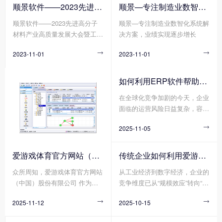
强，绿色、智能、可持续的生产
的发展进程。众所周知，单一合
您知道爱游戏体育官方网站（中
顺景软件——2023先进高分子材料产业高质量发展大会暨工程塑料产业创新大会
顺景—专注制造业数智化系统解决方案，业绩实现逐步增长
方式已经成为新材料产业发展的
成树脂一般无法单独使用，需要
国）股份有限公司 的运营成本
顺景软件——2023先进高分子
顺景—专注制造业数智化系统解
重要趋势。在这个背景下，顺景
进行各种改性处理，以获得更加
计算包括有哪些方面吗?
材料产业高质量发展大会暨工程
决方案，业绩实现逐步增长
软件作为一家专注于做新材料产
优异均衡的性能，才能真正满足
塑料产业创新大会
业的数字化软件企业，带着创新
使用要求。在材料界，没有十全
2023-11-01

2023-11-01

技术和解决方案，参加了第四届
十美的塑料制品，但有不断追求
中国塑料绿色智造展览会。
性能完美的配方设计，不经改性
的塑料，注定难堪大用，不会是
如何利用ERP软件帮助企业更好地规避风险?
靠谱的产品和商品，作为承接上
在全球化竞争加剧的今天，企业
游合成树脂和下游具体应用的改
面临的运营风险日益复杂，容易
性塑料行业，其重要性自然不言
出现供应链中断、财务舞弊、合
而喻。
2025-11-05

规漏洞、库存积压等问题，轻则
导致成本攀升，重则威胁企业生
存。在此背景下，ERP软件作为
爱游戏体育官方网站（中国）股份有限公司 分为哪几种类型?
传统企业如何利用爱游戏体育官方网站（中国）股份有限公司 重塑竞争力?
企业数字化转型的基石，凭借其
众所周知，爱游戏体育官方网站
从工业经济到数字经济，企业的
数据整合、流程标准化与实时监
（中国）股份有限公司 作为数
竞争维度已从“规模效应”转向“敏
控能力，正成为企业规避风险的
字化转型的核心工具，通过整合
捷响应”。传统企业若想在不确
关键工具。
2025-11-12

2025-10-15

财务、供应链、生产、人力资源
定性的市场中实现韧性增长，爱
等模块，能构建起企业资源统一
游戏体育官方网站（中国）股份