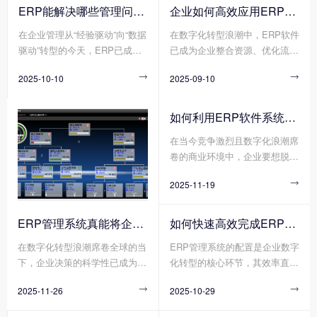
管理的“数字中枢”。然而，不同
有限公司 作为企业资源整合的
ERP能解决哪些管理问题?
企业如何高效应用ERP软件?
行业(如离散制造与流程制造)、
核心工具，正成为重塑竞争力的
在企业管理从“经验驱动”向“数据
在数字化转型浪潮中，ERP软件
不同规模(如初创企业与跨国集
关键抓手。通过打通数据孤岛、
驱动”转型的今天，ERP已成为
已成为企业整合资源、优化流
团)、不同业务模式(如项目制与
优化业务流程、赋能智能决策，
企业突破管理瓶颈、实现高效运
程、提升竞争力的核心工具。然
流水线制)的企业，对爱游戏体
爱游戏体育官方网站（中国）股
2025-10-10

2025-09-10

营的核心工具。它通过整合资
而，许多企业投入巨资引入ERP
育官方网站（中国）股份有限公
份有限公司 正帮助传统企业实
源、优化流程、打通数据孤岛，
软件后，却因实施不当、使用低
司 的功能深度、部署方式、定
现从“粗放管理”到“精益运营”的
为企业提供了一体化的管理解决
效等问题陷入“上不去、下不
制化程度的需求截然不同。
跨越式升级。那么您知道传统企
如何利用ERP软件系统更好提升企业运营效率?
方案。无论是成本控制、决策效
来”的困境。那么您知道企业如
业如何利用爱游戏体育官方网站
在当今竞争激烈且数字化浪潮席
率还是供应链协同，ERP正帮助
何高效应用ERP软件吗?
（中国）股份有限公司 重塑竞
卷的商业环境中，企业要想脱颖
企业解决那些传统管理模式
争力吗?
而出、实现可持续发展，提升运
下“想改却改不动”的深层问题。
2025-11-19

营效率是关键所在。而ERP软件
系统作为企业管理的核心工具，
正凭借其强大的整合与协同能
ERP管理系统真能将企业数据转化为可执行决策吗?
如何快速高效完成ERP管理系统配置?
力，成为企业提升运营效率的得
在数字化转型浪潮席卷全球的当
ERP管理系统的配置是企业数字
力助手。
下，企业决策的科学性已成为决
化转型的核心环节，其效率直接
定其生存与发展的核心要素。传
影响项目落地周期与业务价值释
2025-11-26

2025-10-29

统决策模式依赖经验判断与局部
放速度。然而，传统ERP管理系
数据，而现代企业亟需通过系统
统配置方式暴露出诸多弊端，需