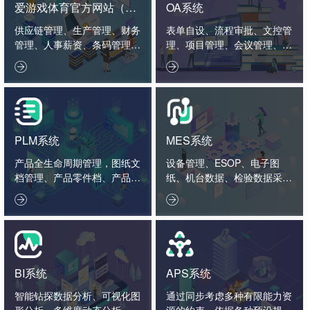
爱游戏体育官方网站（中
OA系统
国）股份有限公司
供应链管理、生产管理、财务
表单自设、流程审批、文控管
管理、人事薪资、条码管理、
理、项目管理、会议管理、外
智造看板。
勤管理、绩效管理。


PLM系统
MES系统
产品全生命周期管理，图纸文
设备管理、ESOP、电子图
档管理、产品零件档、产品结
纸、机台数据、检验数据采集
构、工艺标准、项目管理、2
分析。


D3D接口。
BI系统
APS系统
智能钻探数据分析、可视化图
通过同步考虑多种有限能力资
形分析、多维度动态分析、数
源的约束，依据各种预设规