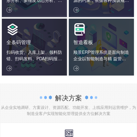
据报表决策分析、企业大数据
则，通过系统化的智能化数学


分析。
算法，通过反复模拟、试探、
优化、计算，从而给出相对完
善的生产详细计划。
全条码管理
智造看板
扫码收货、入库上架、领料防
顺景ERP管理系统是面向制造
错、扫码发料、PDA扫码报
企业以智能制造与精 益管理
工、入库标签打印、扫码出
为核心的一体化管理软件，以


货、扫码追溯生产用料、条码
制造…
盘点
解决方案
从企业实地调研、方案设计、资源匹配、功能开发、上线应用到运营维护，为
制造业客户实现智能化管理提供全方位解决方案