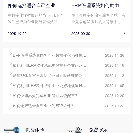
化工具将分散数据转化为可执行
求模糊导致方向偏差、流程冗余
如何选择适合自己企业的ERP软件?
ERP管理系统如何助力企业实现高效管理?
的决策方案。其中，ERP管理系
造成资源浪费、技术壁垒阻碍实
在数字化转型加速的当下，ERP
在当今数字化浪潮席卷全球、商
统作为企业资源整合的核心平
施进度，这些问题使得配置周期
软件已成为企业提升管理效率、
业竞争愈发激烈的大背景下，企
台，正通过其强大的数据整合、
不断延长、成本持续超支，严重
构建竞争力的核心工具。然而，
业面临着前所未有的挑战与机
分析与决策支持能力，成为破解
制约了企业数字化转型的步伐。
2025-10-22

2025-09-30

市场上的ERP软件在功能架构、
遇。高效管理成为企业在这场时
这一难题的关键工具。
实施模式、服务能力等方面存在
代大考中脱颖而出的关键要素，
显著差异，企业若缺乏系统性选
而ERP管理系统凭借其强大的资
型方法，易陷入“功能冗余导致
源整合与流程优化能力，逐渐成

ERP管理系统真能将企业数据转化为可执行决策吗?
2025-11-26
成本浪费”或“适配不足引发二次
为企业提升管理效能、实现可持

如何利用ERP软件系统更好提升企业运营效率?
2025-11-19
改造”的困境。那么您知道如何
续发展的核心支撑。
选择适合自己企业的ERP软件

爱游戏体育官方网站（中国）股份有限公司 分为哪几种类型?
2025-11-12
吗?

如何利用ERP软件帮助企业更好地规避风险?
2025-11-05

如何快速高效完成ERP管理系统配置?
2025-10-29

如何选择适合自己企业的ERP软件?
2025-10-22
免费体验
免费演示